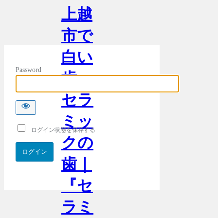
上越
市で
白い
Password
歯・
セラ
ミッ
ログイン状態を保存する
クの
歯｜
『セ
ラミ