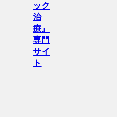
ック
治
療』
専門
サイ
ト