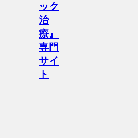
ック
治
療』
専門
サイ
ト