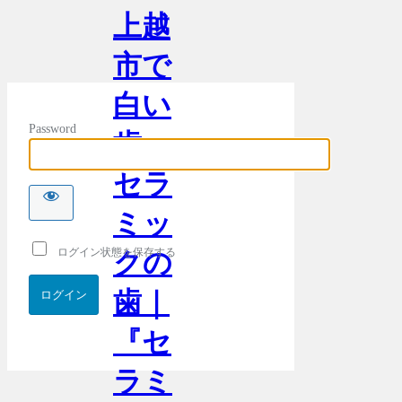
上越
市で
白い
Password
歯・
セラ
ミッ
ログイン状態を保存する
クの
歯｜
『セ
ラミ