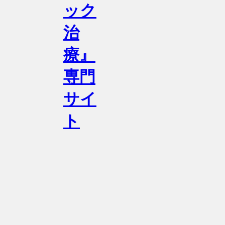
ック
治
療』
専門
サイ
ト