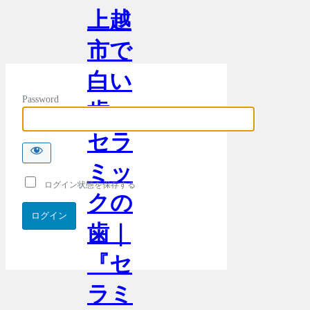
上越
市で
白い
Password
歯・
セラ
ミッ
ログイン状態を保存する
クの
歯｜
『セ
ラミ