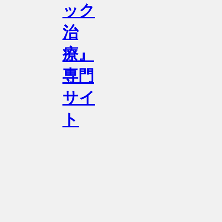
ック
治
療』
専門
サイ
ト