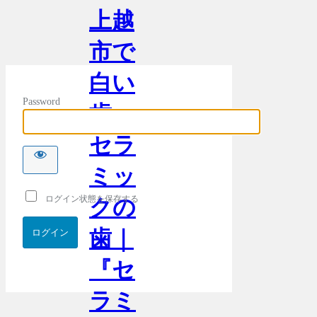
上越
市で
白い
Password
歯・
セラ
ミッ
ログイン状態を保存する
クの
歯｜
『セ
ラミ