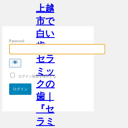
上越
市で
白い
Password
歯・
セラ
ミッ
ログイン状態を保存する
クの
歯｜
『セ
ラミ