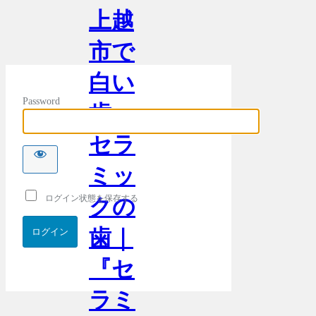
上越
市で
白い
Password
歯・
セラ
ミッ
ログイン状態を保存する
クの
歯｜
『セ
ラミ