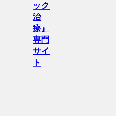
ック
治
療』
専門
サイ
ト