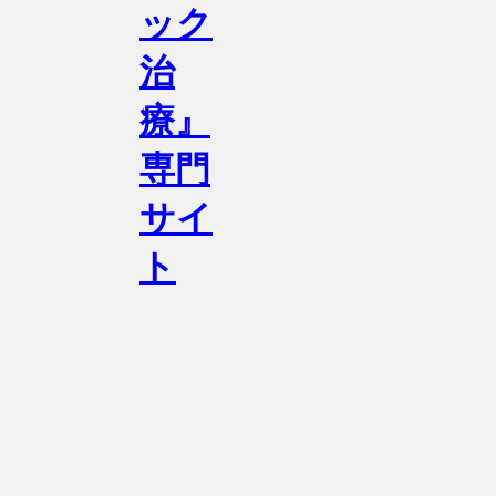
ック
治
療』
専門
サイ
ト