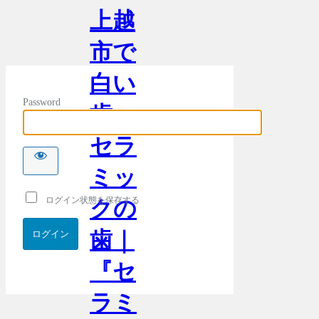
上越
市で
白い
Password
歯・
セラ
ミッ
ログイン状態を保存する
クの
歯｜
『セ
ラミ