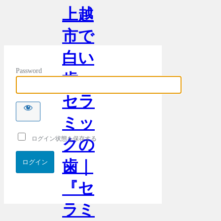
上越
市で
白い
Password
歯・
セラ
ミッ
ログイン状態を保存する
クの
歯｜
『セ
ラミ