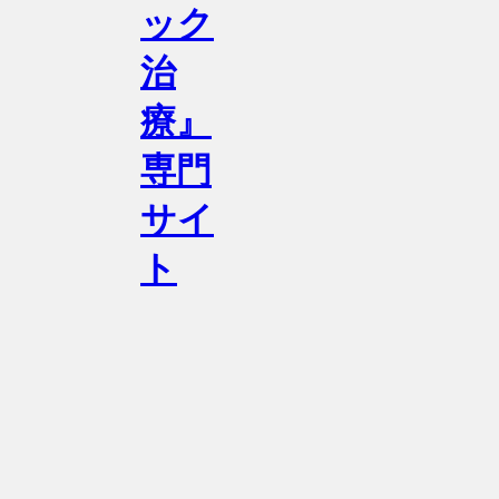
ック
治
療』
専門
サイ
ト