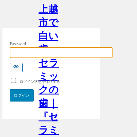
上越
市で
白い
Password
歯・
セラ
ミッ
ログイン状態を保存する
クの
歯｜
『セ
ラミ