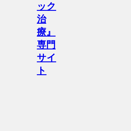
ック
治
療』
専門
サイ
ト