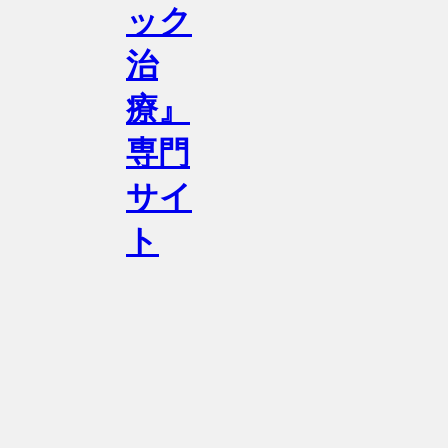
ック
治
療』
専門
サイ
ト