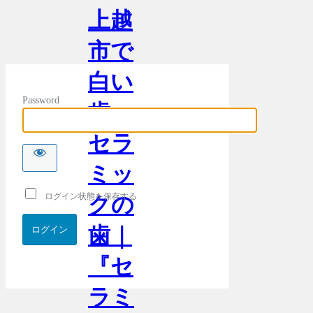
上越
市で
白い
Password
歯・
セラ
ミッ
ログイン状態を保存する
クの
歯｜
『セ
ラミ