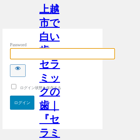
上越
市で
白い
Password
歯・
セラ
ミッ
ログイン状態を保存する
クの
歯｜
『セ
ラミ