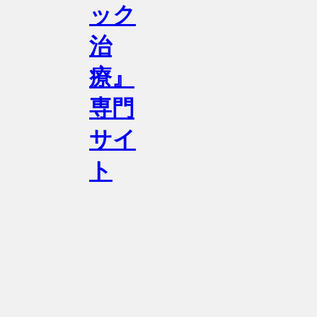
ック
治
療』
専門
サイ
ト