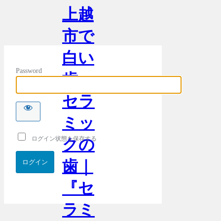
上越
市で
白い
Password
歯・
セラ
ミッ
ログイン状態を保存する
クの
歯｜
『セ
ラミ