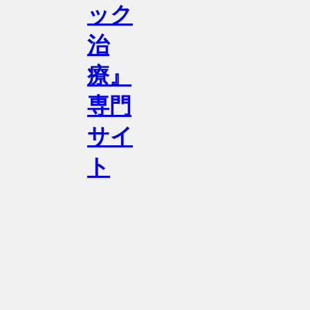
ック
治
療』
専門
サイ
ト