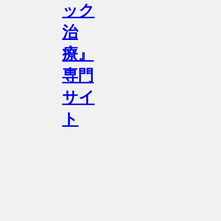
ック
治
療』
専門
サイ
ト