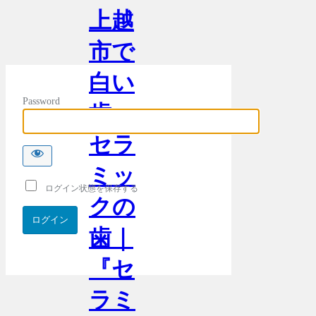
上越
市で
白い
Password
歯・
セラ
ミッ
ログイン状態を保存する
クの
歯｜
『セ
ラミ