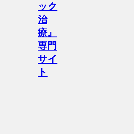
ック
治
療』
専門
サイ
ト