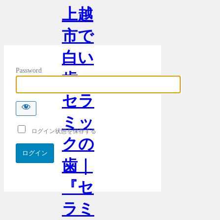
上越
市で
白い
Password
歯・
セラ
ミッ
ログイン状態を保存する
クの
歯｜
『セ
ラミ