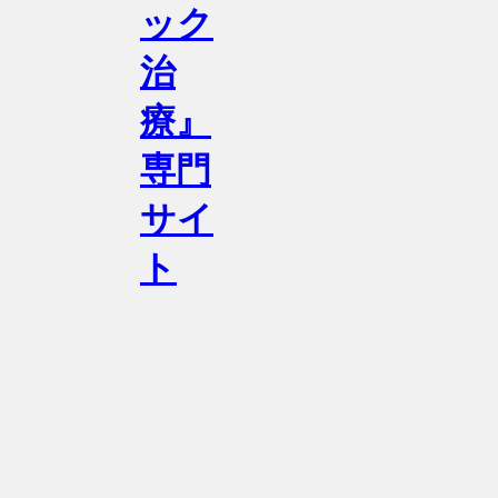
ック
治
療』
専門
サイ
ト