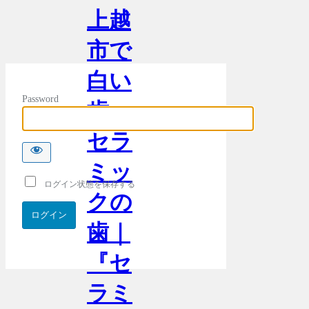
上越
市で
白い
Password
歯・
セラ
ミッ
ログイン状態を保存する
クの
歯｜
『セ
ラミ