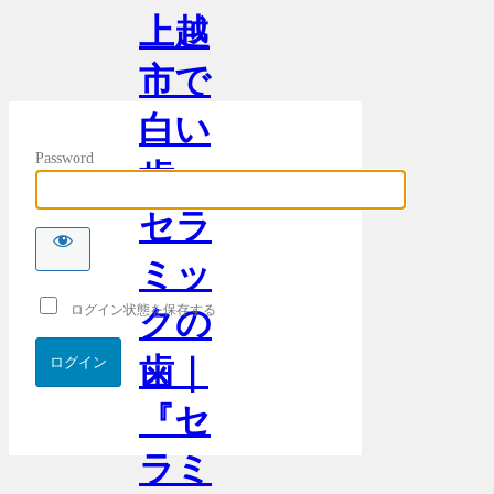
上越
市で
白い
Password
歯・
セラ
ミッ
ログイン状態を保存する
クの
歯｜
『セ
ラミ