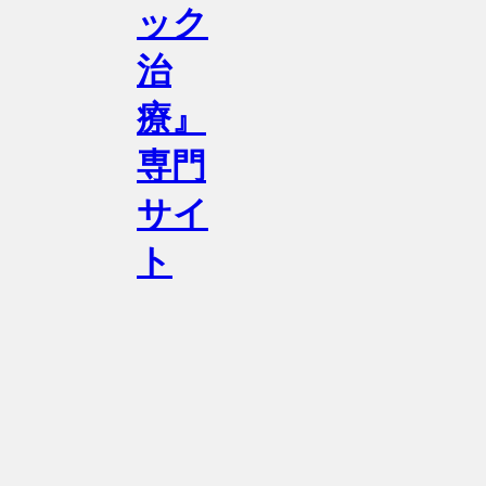
ック
治
療』
専門
サイ
ト