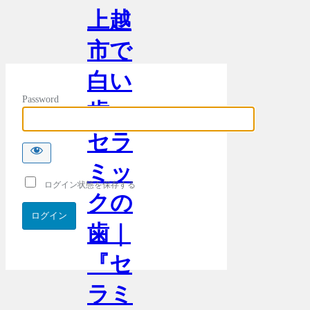
上越
市で
白い
Password
歯・
セラ
ミッ
ログイン状態を保存する
クの
歯｜
『セ
ラミ