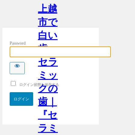
上越
市で
白い
Password
歯・
セラ
ミッ
ログイン状態を保存する
クの
歯｜
『セ
ラミ