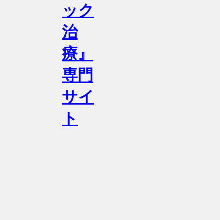
ック
治
療』
専門
サイ
ト